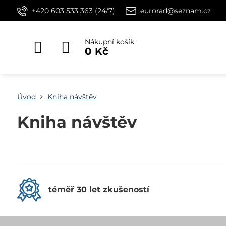
+420 603 533 363 (24/7)
eurorad@seznam.cz
Nákupní košík
0 Kč
Úvod
Kniha návštěv
Kniha návštěv
téměř 30 let zkušeností