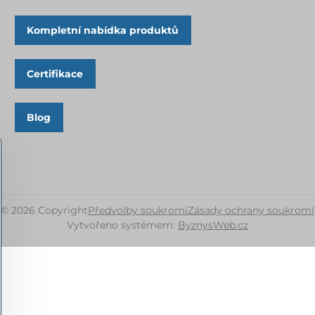
Kompletní nabídka produktů
Certifikace
Blog
©
2026
Copyright
Předvolby soukromí
Zásady ochrany soukromí
Vytvořeno systémem:
ByznysWeb.cz