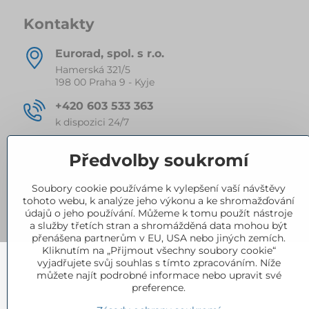
Kontakty
Eurorad, spol​. s r​.o​.
Hamerská 321/5
198 00 Praha 9 - Kyje
+420 603 533 363
k dispozici 24/7
eurorad​@seznam​.cz
Předvolby soukromí
Soubory cookie používáme k vylepšení vaší návštěvy
tohoto webu, k analýze jeho výkonu a ke shromažďování
údajů o jeho používání. Můžeme k tomu použít nástroje
a služby třetích stran a shromážděná data mohou být
přenášena partnerům v EU, USA nebo jiných zemích.
Kliknutím na „Přijmout všechny soubory cookie“
vyjadřujete svůj souhlas s tímto zpracováním. Níže
můžete najít podrobné informace nebo upravit své
preference.