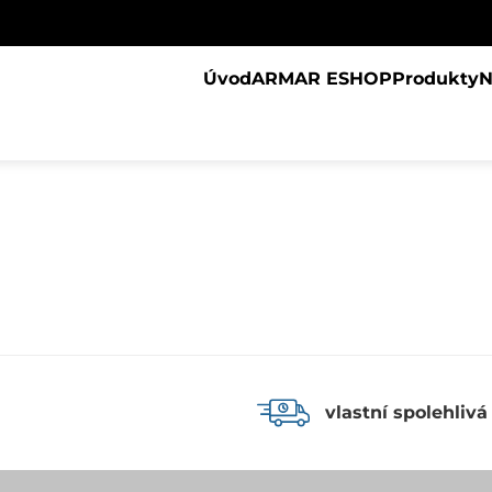
Úvod
ARMAR ESHOP
Produkty
N
vlastní spolehlivá