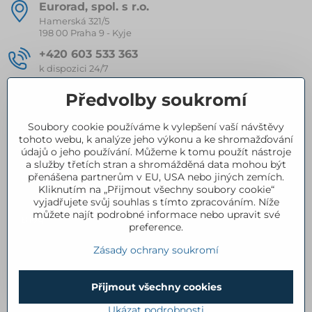
Eurorad, spol​. s r​.o​.
Hamerská 321/5
198 00 Praha 9 - Kyje
+420 603 533 363
k dispozici 24/7
eurorad​@seznam​.cz
Předvolby soukromí
Soubory cookie používáme k vylepšení vaší návštěvy
Kompletní nabídka produktů
tohoto webu, k analýze jeho výkonu a ke shromažďování
údajů o jeho používání. Můžeme k tomu použít nástroje
a služby třetích stran a shromážděná data mohou být
přenášena partnerům v EU, USA nebo jiných zemích.
Certifikace
Kliknutím na „Přijmout všechny soubory cookie“
vyjadřujete svůj souhlas s tímto zpracováním. Níže
můžete najít podrobné informace nebo upravit své
Blog
preference.
Zásady ochrany soukromí
Přijmout všechny cookies
©
2026
Copyright
Předvolby soukromí
Zásady ochrany soukromí
Ukázat podrobnosti