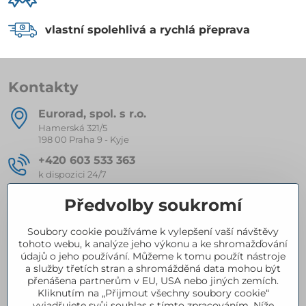
vlastní spolehlivá a rychlá přeprava
Kontakty
Eurorad, spol​. s r​.o​.
Hamerská 321/5
198 00 Praha 9 - Kyje
+420 603 533 363
k dispozici 24/7
eurorad​@seznam​.cz
Předvolby soukromí
Soubory cookie používáme k vylepšení vaší návštěvy
Kompletní nabídka produktů
tohoto webu, k analýze jeho výkonu a ke shromažďování
údajů o jeho používání. Můžeme k tomu použít nástroje
a služby třetích stran a shromážděná data mohou být
přenášena partnerům v EU, USA nebo jiných zemích.
Certifikace
Kliknutím na „Přijmout všechny soubory cookie“
vyjadřujete svůj souhlas s tímto zpracováním. Níže