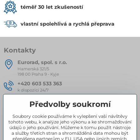
téměř 30 let zkušeností
vlastní spolehlivá a rychlá přeprava
Kontakty
Eurorad, spol​. s r​.o​.
Hamerská 321/5
198 00 Praha 9 - Kyje
+420 603 533 363
k dispozici 24/7
eurorad​@seznam​.cz
Předvolby soukromí
Soubory cookie používáme k vylepšení vaší návštěvy
Kompletní nabídka produktů
tohoto webu, k analýze jeho výkonu a ke shromažďování
údajů o jeho používání. Můžeme k tomu použít nástroje
a služby třetích stran a shromážděná data mohou být
přenášena partnerům v EU, USA nebo jiných zemích.
Certifikace