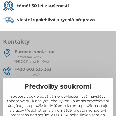
téměř 30 let zkušeností
vlastní spolehlivá a rychlá přeprava
Kontakty
Eurorad, spol​. s r​.o​.
Hamerská 321/5
198 00 Praha 9 - Kyje
+420 603 533 363
k dispozici 24/7
eurorad​@seznam​.cz
Předvolby soukromí
Soubory cookie používáme k vylepšení vaší návštěvy
Kompletní nabídka produktů
tohoto webu, k analýze jeho výkonu a ke shromažďování
údajů o jeho používání. Můžeme k tomu použít nástroje
a služby třetích stran a shromážděná data mohou být
přenášena partnerům v EU, USA nebo jiných zemích.
Certifikace