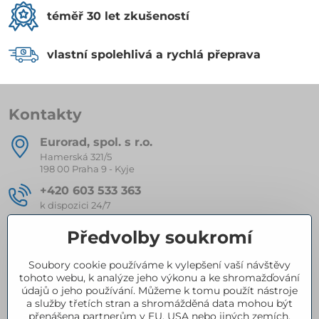
téměř 30 let zkušeností
vlastní spolehlivá a rychlá přeprava
Kontakty
Eurorad, spol​. s r​.o​.
Hamerská 321/5
198 00 Praha 9 - Kyje
+420 603 533 363
k dispozici 24/7
eurorad​@seznam​.cz
Předvolby soukromí
Soubory cookie používáme k vylepšení vaší návštěvy
Kompletní nabídka produktů
tohoto webu, k analýze jeho výkonu a ke shromažďování
údajů o jeho používání. Můžeme k tomu použít nástroje
a služby třetích stran a shromážděná data mohou být
přenášena partnerům v EU, USA nebo jiných zemích.
Certifikace