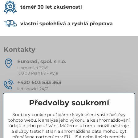
téměř 30 let zkušeností
vlastní spolehlivá a rychlá přeprava
Kontakty
Eurorad, spol​. s r​.o​.
Hamerská 321/5
198 00 Praha 9 - Kyje
+420 603 533 363
k dispozici 24/7
eurorad​@seznam​.cz
Předvolby soukromí
Soubory cookie používáme k vylepšení vaší návštěvy
Kompletní nabídka produktů
tohoto webu, k analýze jeho výkonu a ke shromažďování
údajů o jeho používání. Můžeme k tomu použít nástroje
a služby třetích stran a shromážděná data mohou být
přenášena partnerům v EU, USA nebo jiných zemích.
Certifikace