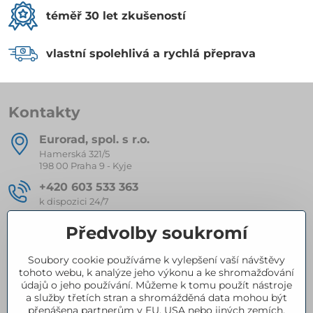
téměř 30 let zkušeností
vlastní spolehlivá a rychlá přeprava
Kontakty
Eurorad, spol​. s r​.o​.
Hamerská 321/5
198 00 Praha 9 - Kyje
+420 603 533 363
k dispozici 24/7
eurorad​@seznam​.cz
Předvolby soukromí
Soubory cookie používáme k vylepšení vaší návštěvy
Kompletní nabídka produktů
tohoto webu, k analýze jeho výkonu a ke shromažďování
údajů o jeho používání. Můžeme k tomu použít nástroje
a služby třetích stran a shromážděná data mohou být
přenášena partnerům v EU, USA nebo jiných zemích.
Certifikace