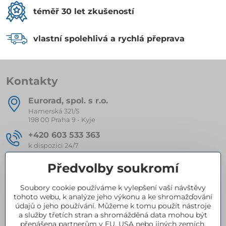
téměř 30 let zkušeností
vlastní spolehlivá a rychlá přeprava
Kontakty
Eurorad, spol​. s r​.o​.
Hamerská 321/5
198 00 Praha 9 - Kyje
+420 603 533 363
k dispozici 24/7
eurorad​@seznam​.cz
Předvolby soukromí
Soubory cookie používáme k vylepšení vaší návštěvy
Kompletní nabídka produktů
tohoto webu, k analýze jeho výkonu a ke shromažďování
údajů o jeho používání. Můžeme k tomu použít nástroje
a služby třetích stran a shromážděná data mohou být
přenášena partnerům v EU, USA nebo jiných zemích.
Certifikace