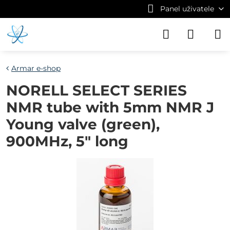
Panel uživatele
Armar e-shop
NORELL SELECT SERIES
NMR tube with 5mm NMR J
Young valve (green),
900MHz, 5" long