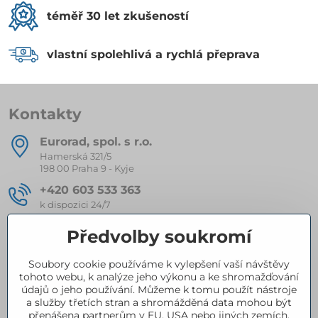
téměř 30 let zkušeností
vlastní spolehlivá a rychlá přeprava
Kontakty
Eurorad, spol​. s r​.o​.
Hamerská 321/5
198 00 Praha 9 - Kyje
+420 603 533 363
k dispozici 24/7
eurorad​@seznam​.cz
Předvolby soukromí
Soubory cookie používáme k vylepšení vaší návštěvy
Kompletní nabídka produktů
tohoto webu, k analýze jeho výkonu a ke shromažďování
údajů o jeho používání. Můžeme k tomu použít nástroje
a služby třetích stran a shromážděná data mohou být
přenášena partnerům v EU, USA nebo jiných zemích.
Certifikace