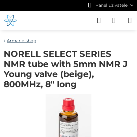
Panel uživatele
Armar e-shop
NORELL SELECT SERIES
NMR tube with 5mm NMR J
Young valve (beige),
800MHz, 8" long