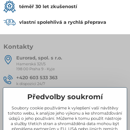
téměř 30 let zkušeností
vlastní spolehlivá a rychlá přeprava
Kontakty
Eurorad, spol​. s r​.o​.
Hamerská 321/5
198 00 Praha 9 - Kyje
+420 603 533 363
k dispozici 24/7
eurorad​@seznam​.cz
Předvolby soukromí
Soubory cookie používáme k vylepšení vaší návštěvy
Kompletní nabídka produktů
tohoto webu, k analýze jeho výkonu a ke shromažďování
údajů o jeho používání. Můžeme k tomu použít nástroje
a služby třetích stran a shromážděná data mohou být
přenášena partnerům v EU, USA nebo jiných zemích.
Certifikace