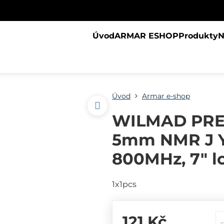
Úvod
ARMAR ESHOP
Produkty
N
Úvod
Armar e-shop
WILMAD PREC
5mm NMR J Yo
800MHz, 7" l
1x1pcs
121 Kč