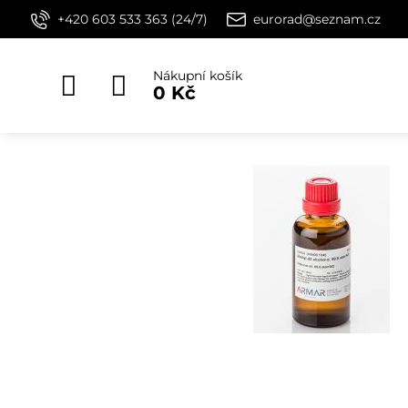
+420 603 533 363 (24/7)
eurorad@seznam.cz
Nákupní košík
0 Kč