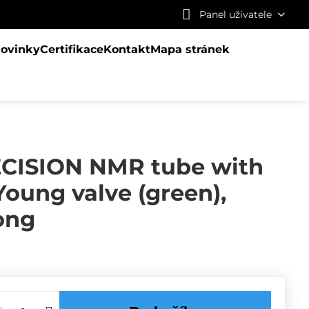
Panel uživatele
ovinky
Certifikace
Kontakt
Mapa stránek
ISION NMR tube with
ung valve (green),
ong