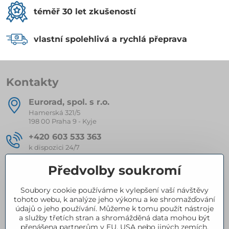
téměř 30 let zkušeností
vlastní spolehlivá a rychlá přeprava
Kontakty
Eurorad, spol​. s r​.o​.
Hamerská 321/5
198 00 Praha 9 - Kyje
+420 603 533 363
k dispozici 24/7
eurorad​@seznam​.cz
Předvolby soukromí
Soubory cookie používáme k vylepšení vaší návštěvy
Kompletní nabídka produktů
tohoto webu, k analýze jeho výkonu a ke shromažďování
údajů o jeho používání. Můžeme k tomu použít nástroje
a služby třetích stran a shromážděná data mohou být
přenášena partnerům v EU, USA nebo jiných zemích.
Certifikace