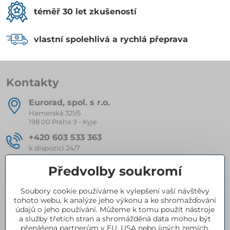
téměř 30 let zkušeností
vlastní spolehlivá a rychlá přeprava
Kontakty
Eurorad, spol​. s r​.o​.
Hamerská 321/5
198 00 Praha 9 - Kyje
+420 603 533 363
k dispozici 24/7
eurorad​@seznam​.cz
Předvolby soukromí
Soubory cookie používáme k vylepšení vaší návštěvy
Kompletní nabídka produktů
tohoto webu, k analýze jeho výkonu a ke shromažďování
údajů o jeho používání. Můžeme k tomu použít nástroje
a služby třetích stran a shromážděná data mohou být
přenášena partnerům v EU, USA nebo jiných zemích.
Certifikace