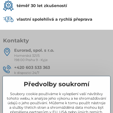
téměř 30 let zkušeností
vlastní spolehlivá a rychlá přeprava
Kontakty
Eurorad, spol​. s r​.o​.
Hamerská 321/5
198 00 Praha 9 - Kyje
+420 603 533 363
k dispozici 24/7
eurorad​@seznam​.cz
Předvolby soukromí
Soubory cookie používáme k vylepšení vaší návštěvy
Kompletní nabídka produktů
tohoto webu, k analýze jeho výkonu a ke shromažďování
údajů o jeho používání. Můžeme k tomu použít nástroje
a služby třetích stran a shromážděná data mohou být
přenášena partnerům v EU, USA nebo jiných zemích.
Certifikace