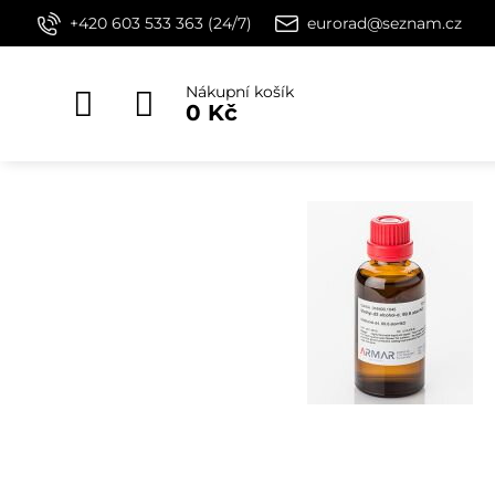
+420 603 533 363 (24/7)
eurorad@seznam.cz
Nákupní košík
0 Kč