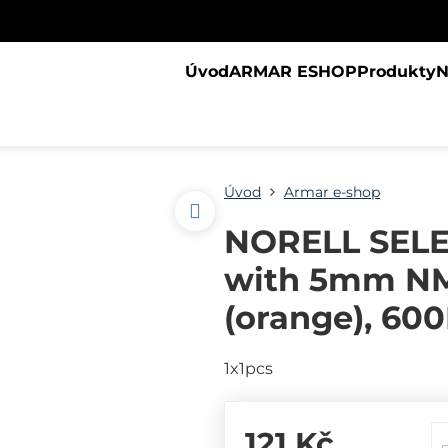
Úvod
ARMAR ESHOP
Produkty
N
Úvod
Armar e-shop
NORELL SELE
with 5mm NM
(orange), 60
1x1pcs
121 Kč