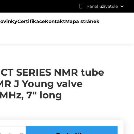
Panel uživatele
ovinky
Certifikace
Kontakt
Mapa stránek
CT SERIES NMR tube
R J Young valve
0MHz, 7" long