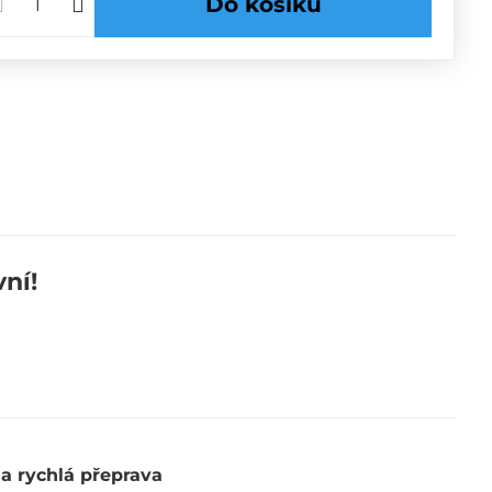
Do košíku
ní!
 a rychlá přeprava