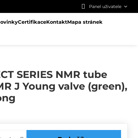
Panel uživatele
ovinky
Certifikace
Kontakt
Mapa stránek
CT SERIES NMR tube
 J Young valve (green),
ong