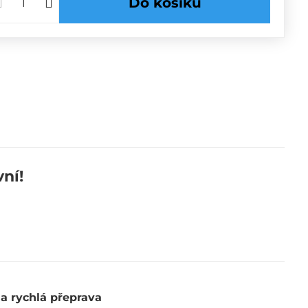
Do košíku
ní!
 a rychlá přeprava