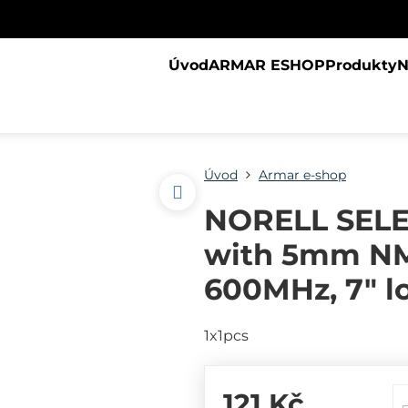
Úvod
ARMAR ESHOP
Produkty
N
Úvod
Armar e-shop
NORELL SELE
with 5mm NMR
600MHz, 7" l
1x1pcs
121 Kč