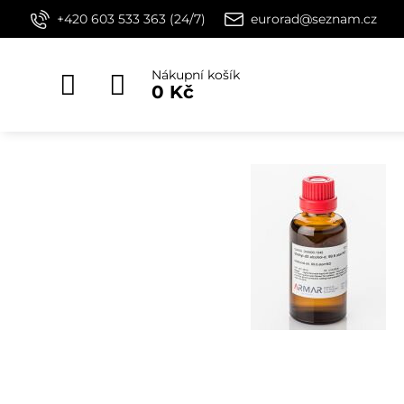
+420 603 533 363 (24/7)
eurorad@seznam.cz
Nákupní košík
0 Kč