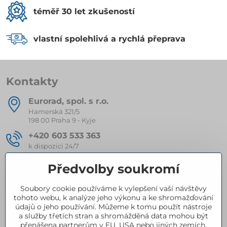
téměř 30 let zkušeností
vlastní spolehlivá a rychlá přeprava
Kontakty
Eurorad, spol​. s r​.o​.
Hamerská 321/5
198 00 Praha 9 - Kyje
+420 603 533 363
k dispozici 24/7
eurorad​@seznam​.cz
Předvolby soukromí
Soubory cookie používáme k vylepšení vaší návštěvy
Kompletní nabídka produktů
tohoto webu, k analýze jeho výkonu a ke shromažďování
údajů o jeho používání. Můžeme k tomu použít nástroje
a služby třetích stran a shromážděná data mohou být
přenášena partnerům v EU, USA nebo jiných zemích.
Certifikace