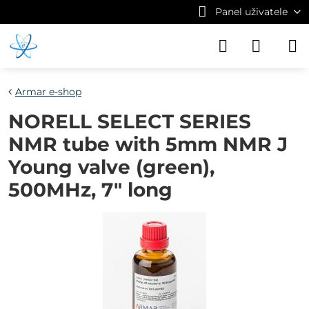
Panel uživatele
Armar e-shop
NORELL SELECT SERIES
NMR tube with 5mm NMR J
Young valve (green),
500MHz, 7" long