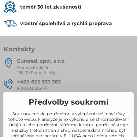
téměř 30 let zkušeností
vlastní spolehlivá a rychlá přeprava
Kontakty
Eurorad, spol​. s r​.o​.
Hamerská 321/5
198 00 Praha 9 - Kyje
+420 603 533 363
k dispozici 24/7
eurorad​@seznam​.cz
Předvolby soukromí
Soubory cookie používáme k vylepšení vaší návštěvy
Kompletní nabídka produktů
tohoto webu, k analýze jeho výkonu a ke shromažďování
údajů o jeho používání. Můžeme k tomu použít nástroje
a služby třetích stran a shromážděná data mohou být
přenášena partnerům v EU, USA nebo jiných zemích.
Certifikace