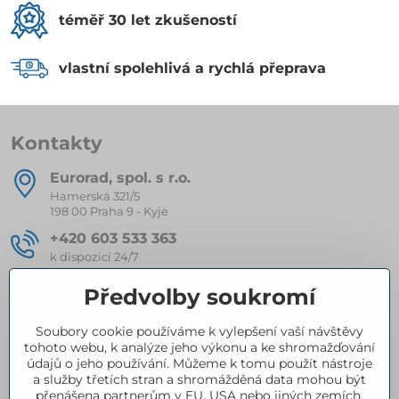
téměř 30 let zkušeností
vlastní spolehlivá a rychlá přeprava
Kontakty
Eurorad, spol​. s r​.o​.
Hamerská 321/5
198 00 Praha 9 - Kyje
+420 603 533 363
k dispozici 24/7
eurorad​@seznam​.cz
Předvolby soukromí
Soubory cookie používáme k vylepšení vaší návštěvy
Kompletní nabídka produktů
tohoto webu, k analýze jeho výkonu a ke shromažďování
údajů o jeho používání. Můžeme k tomu použít nástroje
a služby třetích stran a shromážděná data mohou být
přenášena partnerům v EU, USA nebo jiných zemích.
Certifikace