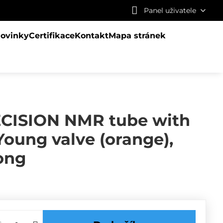
Panel uživatele
ovinky
Certifikace
Kontakt
Mapa stránek
ISION NMR tube with
ung valve (orange),
ong