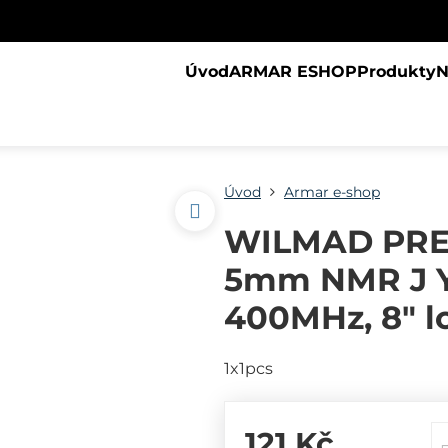
Úvod
ARMAR ESHOP
Produkty
N
Úvod
Armar e-shop
WILMAD PREC
5mm NMR J Yo
400MHz, 8" l
1x1pcs
121 Kč