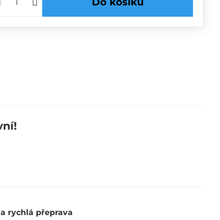
Do košíku
ní!
 a rychlá přeprava