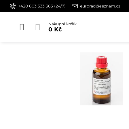
+420 603 533 363 (24/7)
eurorad@seznam.cz
Nákupní košík
0 Kč