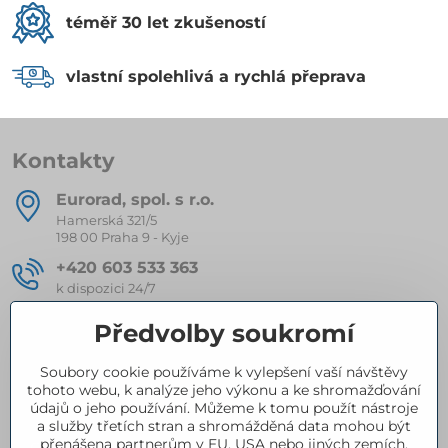
téměř 30 let zkušeností
vlastní spolehlivá a rychlá přeprava
Kontakty
Eurorad, spol​. s r​.o​.
Hamerská 321/5
198 00 Praha 9 - Kyje
+420 603 533 363
k dispozici 24/7
eurorad​@seznam​.cz
Předvolby soukromí
Soubory cookie používáme k vylepšení vaší návštěvy
Kompletní nabídka produktů
tohoto webu, k analýze jeho výkonu a ke shromažďování
údajů o jeho používání. Můžeme k tomu použít nástroje
a služby třetích stran a shromážděná data mohou být
přenášena partnerům v EU, USA nebo jiných zemích.
Certifikace