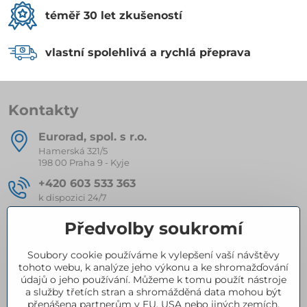
téměř 30 let zkušeností
vlastní spolehlivá a rychlá přeprava
Kontakty
Eurorad, spol​. s r​.o​.
Hamerská 321/5
198 00 Praha 9 - Kyje
+420 603 533 363
k dispozici 24/7
eurorad​@seznam​.cz
Předvolby soukromí
Soubory cookie používáme k vylepšení vaší návštěvy
Kompletní nabídka produktů
tohoto webu, k analýze jeho výkonu a ke shromažďování
údajů o jeho používání. Můžeme k tomu použít nástroje
a služby třetích stran a shromážděná data mohou být
přenášena partnerům v EU, USA nebo jiných zemích.
Certifikace