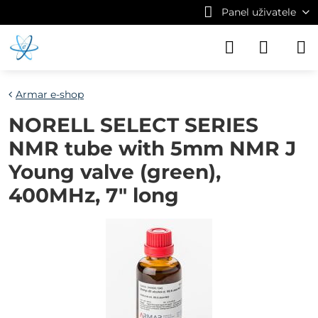
Panel uživatele
Armar e-shop
NORELL SELECT SERIES
NMR tube with 5mm NMR J
Young valve (green),
400MHz, 7" long