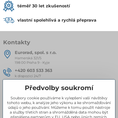
téměř 30 let zkušeností
vlastní spolehlivá a rychlá přeprava
Kontakty
Eurorad, spol​. s r​.o​.
Hamerská 321/5
198 00 Praha 9 - Kyje
+420 603 533 363
k dispozici 24/7
eurorad​@seznam​.cz
Předvolby soukromí
Soubory cookie používáme k vylepšení vaší návštěvy
Kompletní nabídka produktů
tohoto webu, k analýze jeho výkonu a ke shromažďování
údajů o jeho používání. Můžeme k tomu použít nástroje
a služby třetích stran a shromážděná data mohou být
přenášena partnerům v EU, USA nebo jiných zemích.
Certifikace