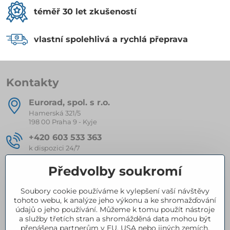
téměř 30 let zkušeností
vlastní spolehlivá a rychlá přeprava
Kontakty
Eurorad, spol​. s r​.o​.
Hamerská 321/5
198 00 Praha 9 - Kyje
+420 603 533 363
k dispozici 24/7
eurorad​@seznam​.cz
Předvolby soukromí
Soubory cookie používáme k vylepšení vaší návštěvy
Kompletní nabídka produktů
tohoto webu, k analýze jeho výkonu a ke shromažďování
údajů o jeho používání. Můžeme k tomu použít nástroje
a služby třetích stran a shromážděná data mohou být
přenášena partnerům v EU, USA nebo jiných zemích.
Certifikace