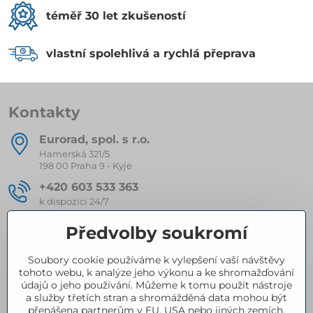
téměř 30 let zkušeností
vlastní spolehlivá a rychlá přeprava
Kontakty
Eurorad, spol​. s r​.o​.
Hamerská 321/5
198 00 Praha 9 - Kyje
+420 603 533 363
k dispozici 24/7
eurorad​@seznam​.cz
Předvolby soukromí
Soubory cookie používáme k vylepšení vaší návštěvy
Kompletní nabídka produktů
tohoto webu, k analýze jeho výkonu a ke shromažďování
údajů o jeho používání. Můžeme k tomu použít nástroje
a služby třetích stran a shromážděná data mohou být
přenášena partnerům v EU, USA nebo jiných zemích.
Certifikace