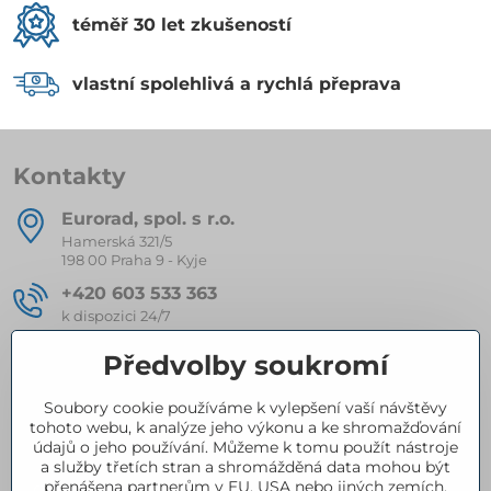
téměř 30 let zkušeností
vlastní spolehlivá a rychlá přeprava
Kontakty
Eurorad, spol​. s r​.o​.
Hamerská 321/5
198 00 Praha 9 - Kyje
+420 603 533 363
k dispozici 24/7
eurorad​@seznam​.cz
Předvolby soukromí
Soubory cookie používáme k vylepšení vaší návštěvy
Kompletní nabídka produktů
tohoto webu, k analýze jeho výkonu a ke shromažďování
údajů o jeho používání. Můžeme k tomu použít nástroje
a služby třetích stran a shromážděná data mohou být
přenášena partnerům v EU, USA nebo jiných zemích.
Certifikace