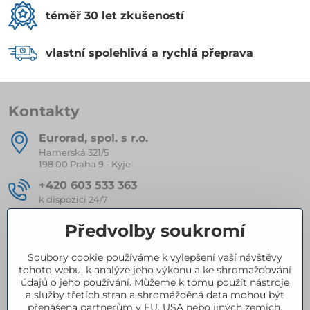
téměř 30 let zkušeností
vlastní spolehlivá a rychlá přeprava
Kontakty
Eurorad, spol​. s r​.o​.
Hamerská 321/5
198 00 Praha 9 - Kyje
+420 603 533 363
k dispozici 24/7
eurorad​@seznam​.cz
Předvolby soukromí
Soubory cookie používáme k vylepšení vaší návštěvy
Kompletní nabídka produktů
tohoto webu, k analýze jeho výkonu a ke shromažďování
údajů o jeho používání. Můžeme k tomu použít nástroje
a služby třetích stran a shromážděná data mohou být
přenášena partnerům v EU, USA nebo jiných zemích.
Certifikace