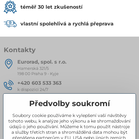
téměř 30 let zkušeností
vlastní spolehlivá a rychlá přeprava
Kontakty
Eurorad, spol​. s r​.o​.
Hamerská 321/5
198 00 Praha 9 - Kyje
+420 603 533 363
k dispozici 24/7
eurorad​@seznam​.cz
Předvolby soukromí
Soubory cookie používáme k vylepšení vaší návštěvy
Kompletní nabídka produktů
tohoto webu, k analýze jeho výkonu a ke shromažďování
údajů o jeho používání. Můžeme k tomu použít nástroje
a služby třetích stran a shromážděná data mohou být
přenášena partnerům v EU, USA nebo jiných zemích.
Certifikace