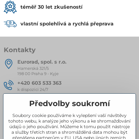
téměř 30 let zkušeností
vlastní spolehlivá a rychlá přeprava
Kontakty
Eurorad, spol​. s r​.o​.
Hamerská 321/5
198 00 Praha 9 - Kyje
+420 603 533 363
k dispozici 24/7
eurorad​@seznam​.cz
Předvolby soukromí
Soubory cookie používáme k vylepšení vaší návštěvy
Kompletní nabídka produktů
tohoto webu, k analýze jeho výkonu a ke shromažďování
údajů o jeho používání. Můžeme k tomu použít nástroje
a služby třetích stran a shromážděná data mohou být
přenášena partnerům v EU, USA nebo jiných zemích.
Certifikace