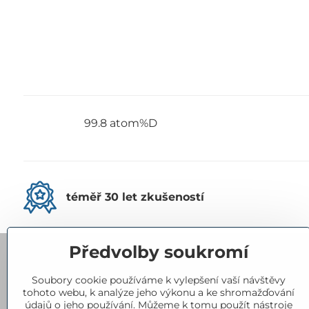
99.8 atom%D
téměř 30 let zkušeností
Předvolby soukromí
Kontakty
Soubory cookie používáme k vylepšení vaší návštěvy
tohoto webu, k analýze jeho výkonu a ke shromažďování
Eurorad, spol​. s r​.o​.
údajů o jeho používání. Můžeme k tomu použít nástroje