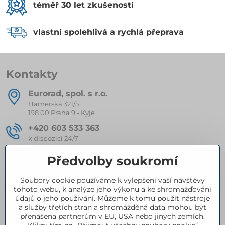
téměř 30 let zkušeností
vlastní spolehlivá a rychlá přeprava
Kontakty
Eurorad, spol​. s r​.o​.
Hamerská 321/5
198 00 Praha 9 - Kyje
+420 603 533 363
k dispozici 24/7
eurorad​@seznam​.cz
Předvolby soukromí
Soubory cookie používáme k vylepšení vaší návštěvy
Kompletní nabídka produktů
tohoto webu, k analýze jeho výkonu a ke shromažďování
údajů o jeho používání. Můžeme k tomu použít nástroje
a služby třetích stran a shromážděná data mohou být
přenášena partnerům v EU, USA nebo jiných zemích.
Certifikace