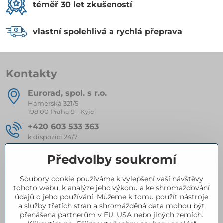
téměř 30 let zkušeností
vlastní spolehlivá a rychlá přeprava
Kontakty
Eurorad, spol​. s r​.o​.
Hamerská 321/5
198 00 Praha 9 - Kyje
+420 603 533 363
k dispozici 24/7
eurorad​@seznam​.cz
Předvolby soukromí
Soubory cookie používáme k vylepšení vaší návštěvy
Kompletní nabídka produktů
tohoto webu, k analýze jeho výkonu a ke shromažďování
údajů o jeho používání. Můžeme k tomu použít nástroje
a služby třetích stran a shromážděná data mohou být
přenášena partnerům v EU, USA nebo jiných zemích.
Certifikace