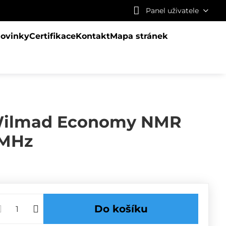
Panel uživatele
ovinky
Certifikace
Kontakt
Mapa stránek
ilmad Economy NMR
0MHz
Do košíku