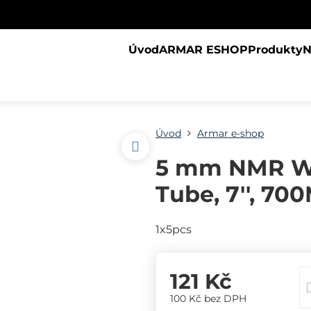
Úvod
ARMAR ESHOP
Produkty
N
Úvod
Armar e-shop
5 mm NMR W
Tube, 7'', 70
1x5pcs
121 Kč
100 Kč
bez DPH