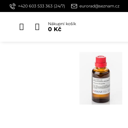
+420 603 533 363 (24/7)
eurorad@seznam.cz
Nákupní košík
0 Kč