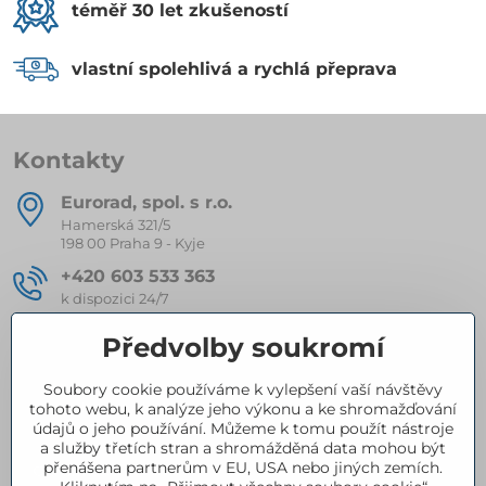
téměř 30 let zkušeností
vlastní spolehlivá a rychlá přeprava
Kontakty
Eurorad, spol​. s r​.o​.
Hamerská 321/5
198 00 Praha 9 - Kyje
+420 603 533 363
k dispozici 24/7
eurorad​@seznam​.cz
Předvolby soukromí
Soubory cookie používáme k vylepšení vaší návštěvy
Kompletní nabídka produktů
tohoto webu, k analýze jeho výkonu a ke shromažďování
údajů o jeho používání. Můžeme k tomu použít nástroje
a služby třetích stran a shromážděná data mohou být
přenášena partnerům v EU, USA nebo jiných zemích.
Certifikace