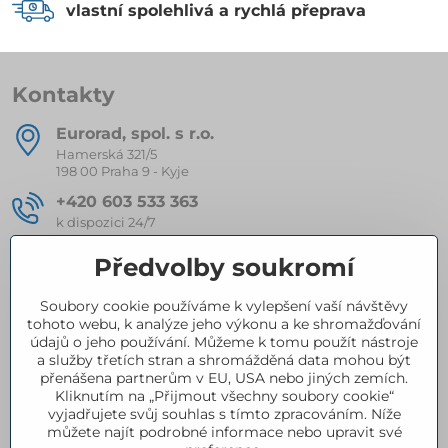
vlastní spolehlivá a rychlá přeprava
Kontakty
Eurorad, spol​. s r​.o​.
Hamerská 321/5
198 00 Praha 9 - Kyje
+420 603 533 363
k dispozici 24/7
eurorad​@seznam​.cz
Předvolby soukromí
Soubory cookie používáme k vylepšení vaší návštěvy
Kompletní nabídka produktů
tohoto webu, k analýze jeho výkonu a ke shromažďování
údajů o jeho používání. Můžeme k tomu použít nástroje
a služby třetích stran a shromážděná data mohou být
přenášena partnerům v EU, USA nebo jiných zemích.
Certifikace
Kliknutím na „Přijmout všechny soubory cookie“
vyjadřujete svůj souhlas s tímto zpracováním. Níže
můžete najít podrobné informace nebo upravit své
Blog