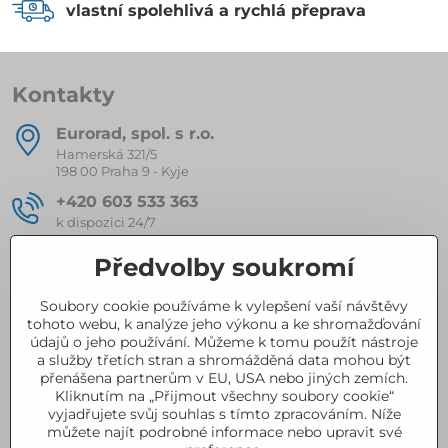
vlastní spolehlivá a rychlá přeprava
Kontakty
Eurorad, spol​. s r​.o​.
Hamerská 321/5
198 00 Praha 9 - Kyje
+420 603 533 363
k dispozici 24/7
eurorad​@seznam​.cz
Předvolby soukromí
Soubory cookie používáme k vylepšení vaší návštěvy
Kompletní nabídka produktů
tohoto webu, k analýze jeho výkonu a ke shromažďování
údajů o jeho používání. Můžeme k tomu použít nástroje
a služby třetích stran a shromážděná data mohou být
přenášena partnerům v EU, USA nebo jiných zemích.
Certifikace
Kliknutím na „Přijmout všechny soubory cookie“
vyjadřujete svůj souhlas s tímto zpracováním. Níže
můžete najít podrobné informace nebo upravit své
Blog