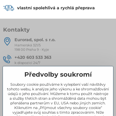
vlastní spolehlivá a rychlá přeprava
Kontakty
Eurorad, spol​. s r​.o​.
Hamerská 321/5
198 00 Praha 9 - Kyje
+420 603 533 363
k dispozici 24/7
eurorad​@seznam​.cz
Předvolby soukromí
Soubory cookie používáme k vylepšení vaší návštěvy
Kompletní nabídka produktů
tohoto webu, k analýze jeho výkonu a ke shromažďování
údajů o jeho používání. Můžeme k tomu použít nástroje
a služby třetích stran a shromážděná data mohou být
přenášena partnerům v EU, USA nebo jiných zemích.
Certifikace
Kliknutím na „Přijmout všechny soubory cookie“
vyjadřujete svůj souhlas s tímto zpracováním. Níže