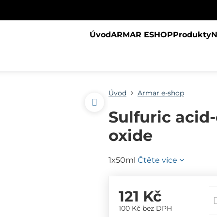
Úvod
ARMAR ESHOP
Produkty
N
Úvod
Armar e-shop
Sulfuric acid
oxide
1x50ml
Čtěte více
121 Kč
100 Kč
bez DPH