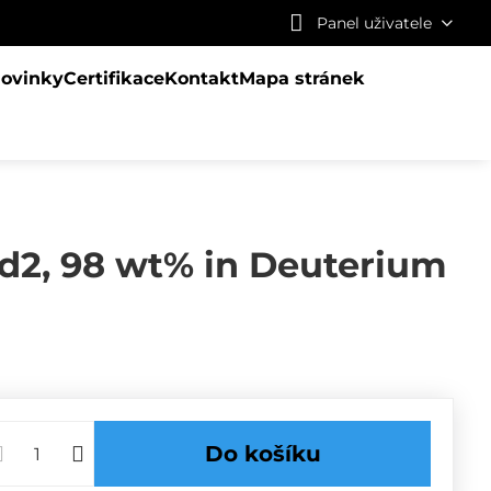
Panel uživatele
ovinky
Certifikace
Kontakt
Mapa stránek
-d2, 98 wt% in Deuterium
Do košíku