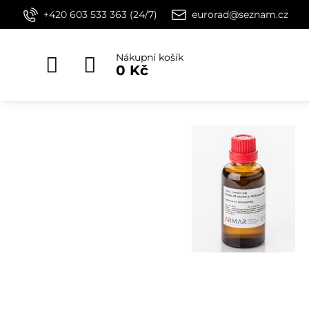
+420 603 533 363 (24/7)
eurorad@seznam.cz
Nákupní košík
0 Kč