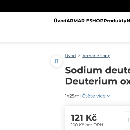
Úvod
ARMAR ESHOP
Produkty
N
Úvod
Armar e-shop
Sodium deute
Deuterium o
1x25ml
Čtěte více
121 Kč
100 Kč
bez DPH