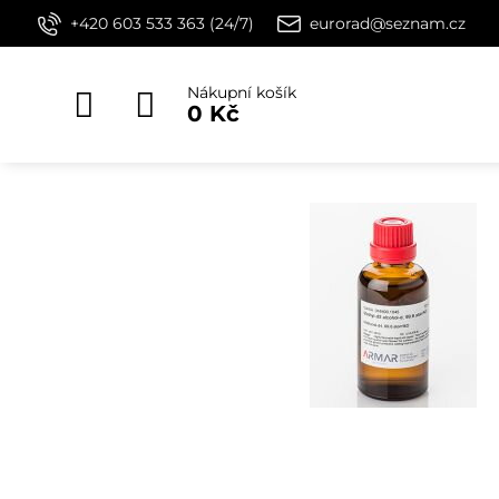
+420 603 533 363 (24/7)
eurorad@seznam.cz
Nákupní košík
0 Kč