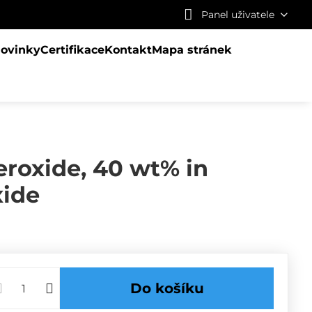
Panel uživatele
ovinky
Certifikace
Kontakt
Mapa stránek
roxide, 40 wt% in
xide
Do košíku