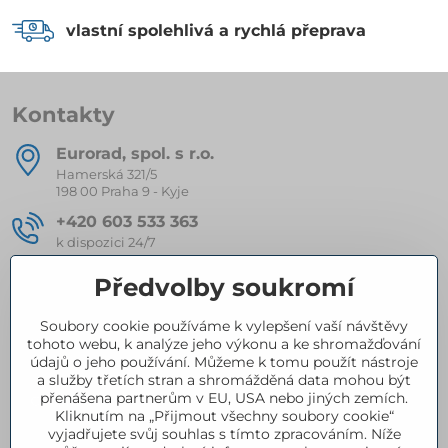
vlastní spolehlivá a rychlá přeprava
Kontakty
Eurorad, spol​. s r​.o​.
Hamerská 321/5
198 00 Praha 9 - Kyje
+420 603 533 363
k dispozici 24/7
eurorad​@seznam​.cz
Předvolby soukromí
Soubory cookie používáme k vylepšení vaší návštěvy
Kompletní nabídka produktů
tohoto webu, k analýze jeho výkonu a ke shromažďování
údajů o jeho používání. Můžeme k tomu použít nástroje
a služby třetích stran a shromážděná data mohou být
přenášena partnerům v EU, USA nebo jiných zemích.
Certifikace
Kliknutím na „Přijmout všechny soubory cookie“
vyjadřujete svůj souhlas s tímto zpracováním. Níže