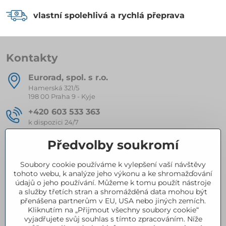
vlastní spolehlivá a rychlá přeprava
Kontakty
Eurorad, spol​. s r​.o​.
Hamerská 321/5
198 00 Praha 9 - Kyje
+420 603 533 363
k dispozici 24/7
eurorad​@seznam​.cz
Předvolby soukromí
Soubory cookie používáme k vylepšení vaší návštěvy
Kompletní nabídka produktů
tohoto webu, k analýze jeho výkonu a ke shromažďování
údajů o jeho používání. Můžeme k tomu použít nástroje
a služby třetích stran a shromážděná data mohou být
přenášena partnerům v EU, USA nebo jiných zemích.
Certifikace
Kliknutím na „Přijmout všechny soubory cookie“
vyjadřujete svůj souhlas s tímto zpracováním. Níže