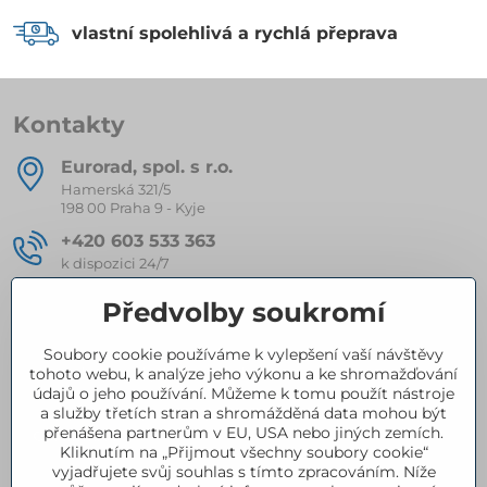
vlastní spolehlivá a rychlá přeprava
Kontakty
Eurorad, spol​. s r​.o​.
Hamerská 321/5
198 00 Praha 9 - Kyje
+420 603 533 363
k dispozici 24/7
eurorad​@seznam​.cz
Předvolby soukromí
Soubory cookie používáme k vylepšení vaší návštěvy
Kompletní nabídka produktů
tohoto webu, k analýze jeho výkonu a ke shromažďování
údajů o jeho používání. Můžeme k tomu použít nástroje
a služby třetích stran a shromážděná data mohou být
přenášena partnerům v EU, USA nebo jiných zemích.
Certifikace
Kliknutím na „Přijmout všechny soubory cookie“
vyjadřujete svůj souhlas s tímto zpracováním. Níže