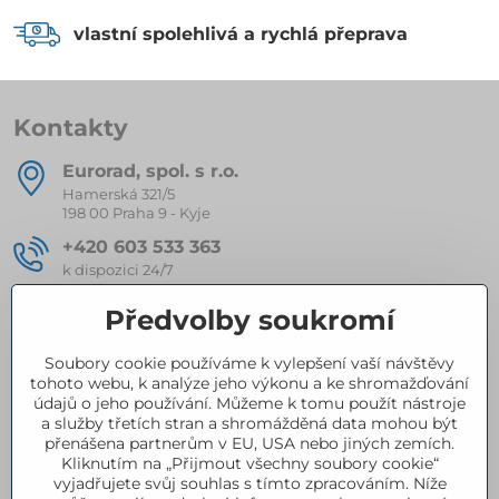
vlastní spolehlivá a rychlá přeprava
Kontakty
Eurorad, spol​. s r​.o​.
Hamerská 321/5
198 00 Praha 9 - Kyje
+420 603 533 363
k dispozici 24/7
eurorad​@seznam​.cz
Předvolby soukromí
Soubory cookie používáme k vylepšení vaší návštěvy
Kompletní nabídka produktů
tohoto webu, k analýze jeho výkonu a ke shromažďování
údajů o jeho používání. Můžeme k tomu použít nástroje
a služby třetích stran a shromážděná data mohou být
přenášena partnerům v EU, USA nebo jiných zemích.
Certifikace
Kliknutím na „Přijmout všechny soubory cookie“
vyjadřujete svůj souhlas s tímto zpracováním. Níže