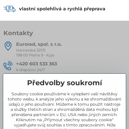
vlastní spolehlivá a rychlá přeprava
Kontakty
Eurorad, spol​. s r​.o​.
Hamerská 321/5
198 00 Praha 9 - Kyje
+420 603 533 363
k dispozici 24/7
eurorad​@seznam​.cz
Předvolby soukromí
Soubory cookie používáme k vylepšení vaší návštěvy
Kompletní nabídka produktů
tohoto webu, k analýze jeho výkonu a ke shromažďování
údajů o jeho používání. Můžeme k tomu použít nástroje
a služby třetích stran a shromážděná data mohou být
přenášena partnerům v EU, USA nebo jiných zemích.
Certifikace
Kliknutím na „Přijmout všechny soubory cookie“
vyjadřujete svůj souhlas s tímto zpracováním. Níže