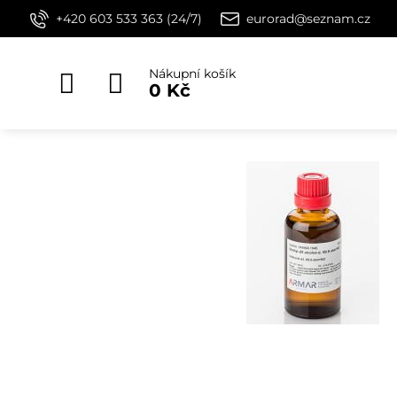
+420 603 533 363 (24/7)
eurorad@seznam.cz
Nákupní košík
0 Kč