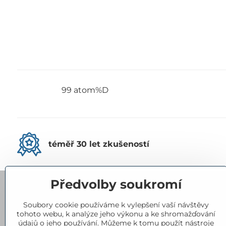
99 atom%D
téměř 30 let zkušeností
Předvolby soukromí
Kontakty
Soubory cookie používáme k vylepšení vaší návštěvy
tohoto webu, k analýze jeho výkonu a ke shromažďování
Eurorad, spol​. s r​.o​.
údajů o jeho používání. Můžeme k tomu použít nástroje