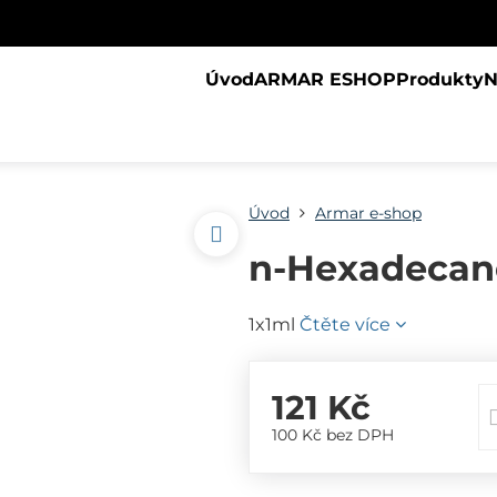
Úvod
ARMAR ESHOP
Produkty
N
Úvod
Armar e-shop
n-Hexadecan
1x1ml
Čtěte více
121 Kč
100 Kč
bez DPH