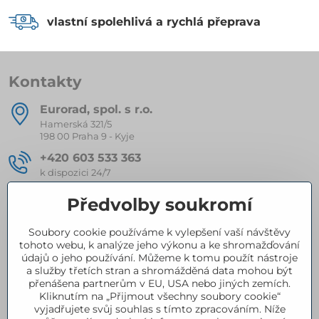
vlastní spolehlivá a rychlá přeprava
Kontakty
Eurorad, spol​. s r​.o​.
Hamerská 321/5
198 00 Praha 9 - Kyje
+420 603 533 363
k dispozici 24/7
eurorad​@seznam​.cz
Předvolby soukromí
Soubory cookie používáme k vylepšení vaší návštěvy
Kompletní nabídka produktů
tohoto webu, k analýze jeho výkonu a ke shromažďování
údajů o jeho používání. Můžeme k tomu použít nástroje
a služby třetích stran a shromážděná data mohou být
přenášena partnerům v EU, USA nebo jiných zemích.
Certifikace
Kliknutím na „Přijmout všechny soubory cookie“
vyjadřujete svůj souhlas s tímto zpracováním. Níže