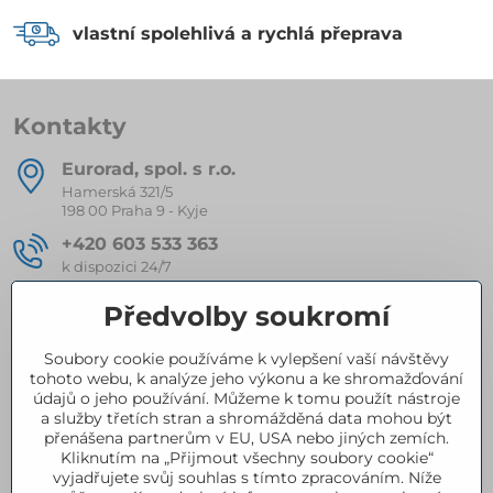
vlastní spolehlivá a rychlá přeprava
Kontakty
Eurorad, spol​. s r​.o​.
Hamerská 321/5
198 00 Praha 9 - Kyje
+420 603 533 363
k dispozici 24/7
eurorad​@seznam​.cz
Předvolby soukromí
Soubory cookie používáme k vylepšení vaší návštěvy
Kompletní nabídka produktů
tohoto webu, k analýze jeho výkonu a ke shromažďování
údajů o jeho používání. Můžeme k tomu použít nástroje
a služby třetích stran a shromážděná data mohou být
přenášena partnerům v EU, USA nebo jiných zemích.
Certifikace
Kliknutím na „Přijmout všechny soubory cookie“
vyjadřujete svůj souhlas s tímto zpracováním. Níže