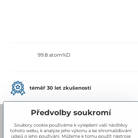
99.8 atom%D
téměř 30 let zkušeností
Předvolby soukromí
Kontakty
Soubory cookie používáme k vylepšení vaší návštěvy
tohoto webu, k analýze jeho výkonu a ke shromažďování
Eurorad, spol​. s r​.o​.
údajů o jeho používání. Můžeme k tomu použít nástroje