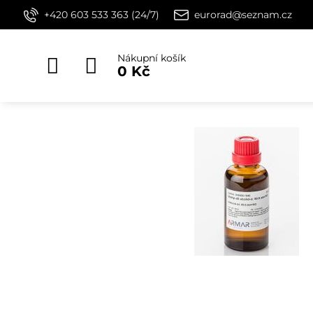
+420 603 533 363 (24/7)
eurorad@seznam.cz
Nákupní košík
0 Kč