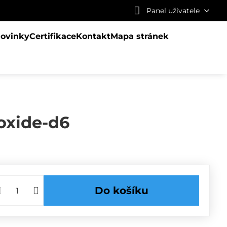
Panel uživatele
ovinky
Certifikace
Kontakt
Mapa stránek
oxide-d6
Do košíku