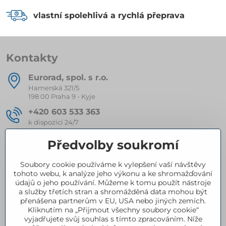
vlastní spolehlivá a rychlá přeprava
Kontakty
Eurorad, spol​. s r​.o​.
Hamerská 321/5
198 00 Praha 9 - Kyje
+420 603 533 363
k dispozici 24/7
eurorad​@seznam​.cz
Předvolby soukromí
Soubory cookie používáme k vylepšení vaší návštěvy
Kompletní nabídka produktů
tohoto webu, k analýze jeho výkonu a ke shromažďování
údajů o jeho používání. Můžeme k tomu použít nástroje
a služby třetích stran a shromážděná data mohou být
přenášena partnerům v EU, USA nebo jiných zemích.
Certifikace
Kliknutím na „Přijmout všechny soubory cookie“
vyjadřujete svůj souhlas s tímto zpracováním. Níže